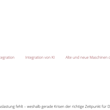
ationsplattform der für die Industrie 4
M2M)
Transportsysteme, Materialversorgungssysteme, Sensoren, Messge
tständig miteinander kommunizieren. Im Unterschied zu einer man
t erfolgen. Hieraus ergeben sich in der Digitalen Fabrik Möglic
tenaustausch mit beliebige
tstellen, die von vielen Systemen und Maschinen unterstützt werde
ommunikation mit Maschinen häufig zum Einsatz kommen. Da viele
tegration
Integration von KI
Alte und neue Maschinen d
ese Methode Zeit und Geld. Eine standardisierte Datenübernahme d
insbesondere bei älteren Maschinen, nicht möglich, Daten von der 
mino kann nativ (Signal-Interpretation) erfolgen oder ebenfalls O
nverter (wie RS232-TCP/IP) und weitere Protokolle, um Schnittste
Schnittstellen zur Verfügung, zum Beispiel XML, JSON, XLS, CSV, A
ber IDocs unterstützt. Bei Bedarf kann die Datenübernahme an we
lastung fehlt – weshalb gerade Krisen der richtige Zeitpunkt für Di