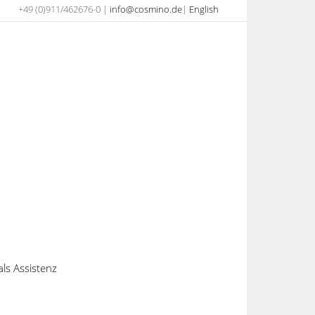
+49 (0)911/462676-0 |
info@cosmino.de
|
English
Digitalisierung der Fabrik
als Assistenz