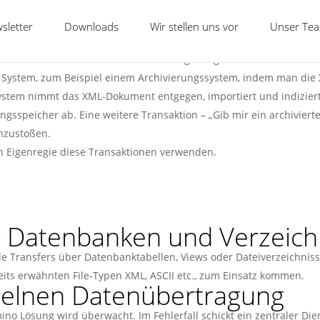
chnittstellen geschaffen werden müssen. Kunden der COSMINO AG s
zurollen.
sletter
Downloads
Wir stellen uns vor
Unser Te
Cosmino Software möglich, Transaktionen und Funktionsbausteine 
kation über REST wird hier am häufigsten genutzt. Transaktionen
s System, zum Beispiel einem Archivierungssystem, indem man die
ystem nimmt das XML-Dokument entgegen, importiert und indiziert
ungsspeicher ab. Eine weitere Transaktion – „Gib mir ein archivier
nzustoßen.
n Eigenregie diese Transaktionen verwenden.
r Datenbanken und Verzeich
le Transfers über Datenbanktabellen, Views oder Dateiverzeichniss
its erwähnten File-Typen XML, ASCII etc., zum Einsatz kommen.
nzelnen Datenübertragung
no Lösung wird überwacht. Im Fehlerfall schickt ein zentraler Di