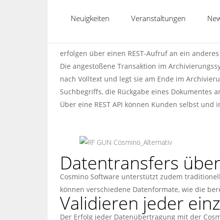
dass von der MES-Seite her kundenspezifische S
selbstständig in weitere Fertigungsbereiche aus
Neuigkeiten
Veranstaltungen
New
Über die genannten Schnittstellen ist es der 
dorthin zurückzumelden. Die technische Kommuni
erfolgen über einen REST-Aufruf an ein andere
Die angestoßene Transaktion im Archivierungss
nach Volltext und legt sie am Ende im Archivier
Suchbegriffs, die Rückgabe eines Dokumentes a
Über eine REST API können Kunden selbst und i
Datentransfers übe
Cosmino Software unterstützt zudem traditionel
können verschiedene Datenformate, wie die bere
Validieren jeder ei
Der Erfolg jeder Datenübertragung mit der Cosmi