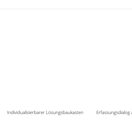
it Cosmino
Schnittstellen
tstellen machen aus Cosmino eine gut skalierbare Lösung für die 
Individualisierbarer Lösungsbaukasten
Erfassungsdialog 