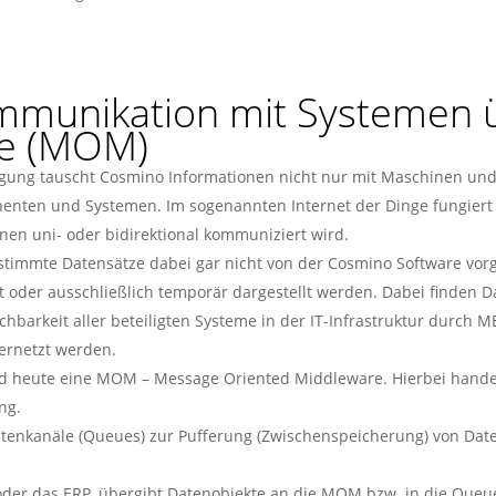
mmunikation mit Systemen 
re (MOM)
tigung tauscht Cosmino Informationen nicht nur mit Maschinen un
onenten und Systemen. Im sogenannten Internet der Dinge fungier
en uni- oder bidirektional kommuniziert wird.
stimmte Datensätze dabei gar nicht von der Cosmino Software vor
oder ausschließlich temporär dargestellt werden. Dabei finden Da
eichbarkeit aller beteiligten Systeme in der IT-Infrastruktur durc
vernetzt werden.
Stand heute eine MOM – Message Oriented Middleware. Hierbei han
ng.
tenkanäle (Queues) zur Pufferung (Zwischenspeicherung) von Date
oder das ERP, übergibt Datenobjekte an die MOM bzw. in die Queue