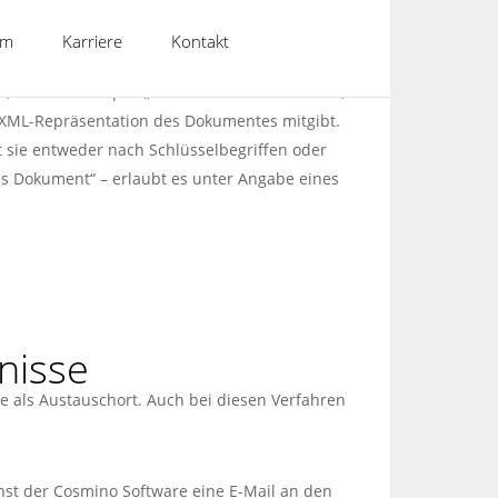
ind damit in der Lage, die Software völlig
am
Karriere
Kontakt
auch in anderen Systemen aufzurufen und Daten
, wie zum Beispiel „Archiviere ein Dokument“,
 XML-Repräsentation des Dokumentes mitgibt.
 sie entweder nach Schlüsselbegriffen oder
tes Dokument“ – erlaubt es unter Angabe eines
nisse
e als Austauschort. Auch bei diesen Verfahren
enst der Cosmino Software eine E-Mail an den