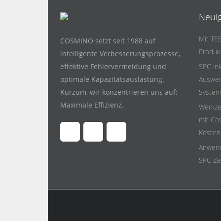
Neuig
Mit TE
COSMINO setzt seit 1988 auf
Produk
intelligente Verbesserungsprozesse,
effektive Fehlervermeidung und
SPC ink
optimale Kapazitätsauslastung.
Auswer
Kurzum, wir konzentrieren uns auf:
System
Maximale Effizienz.
Werkze
mit Co
Kosten 
Anwend
SPC Ze