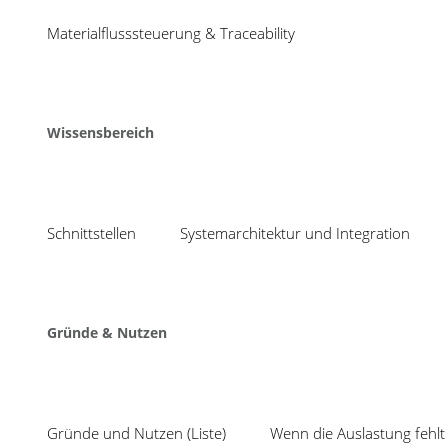
04
bnbnbnbnb
Materialflusssteuerung & Traceability
Aug
Share
Wissensbereich
Schnittstellen
Systemarchitektur und Integration
Neuigkeiten
Mit TEEP ungenutzte
COSMINO setzt seit 1988 auf
Gründe & Nutzen
Produktionskapazität
intelligente Verbesserungsprozesse,
effektive Fehlervermeidung und
SPC inklusive Prüfplan
optimale Kapazitätsauslastung.
Auswertung: mit Cosmi
Kurzum, wir konzentrieren uns auf:
System statt Insellös
Gründe und Nutzen (Liste)
Wenn die Auslastung fehlt 