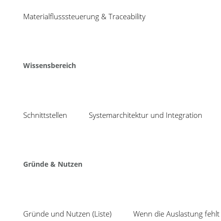
04
bnbnbnbnb
Materialflusssteuerung & Traceability
Aug
Share
Wissensbereich
Schnittstellen
Systemarchitektur und Integration
Neuigkeiten
Mit TEEP ungenutzte
COSMINO setzt seit 1988 auf
Gründe & Nutzen
Produktionskapazität
intelligente Verbesserungsprozesse,
effektive Fehlervermeidung und
SPC inklusive Prüfplan
optimale Kapazitätsauslastung.
Auswertung: mit Cosmi
Kurzum, wir konzentrieren uns auf:
System statt Insellös
Gründe und Nutzen (Liste)
Wenn die Auslastung fehlt 