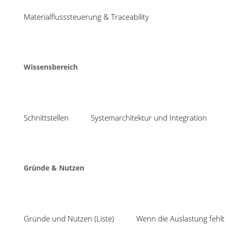
04
bnbnbnbnb
Materialflusssteuerung & Traceability
Aug
Share
Wissensbereich
Schnittstellen
Systemarchitektur und Integration
Neuigkeiten
Mit TEEP ungenutzte
COSMINO setzt seit 1988 auf
Gründe & Nutzen
Produktionskapazität
intelligente Verbesserungsprozesse,
effektive Fehlervermeidung und
SPC inklusive Prüfplan
optimale Kapazitätsauslastung.
Auswertung: mit Cosmi
Kurzum, wir konzentrieren uns auf:
System statt Insellös
Gründe und Nutzen (Liste)
Wenn die Auslastung fehlt 