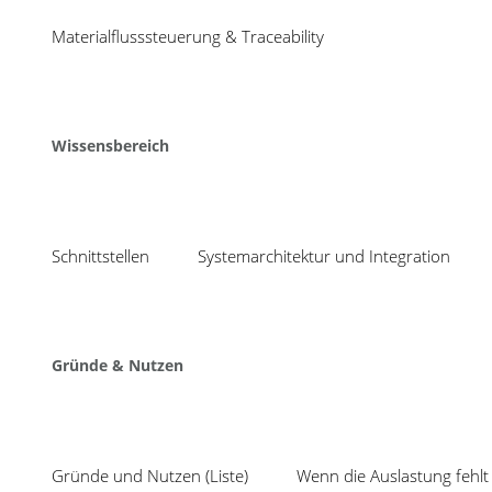
04
bnbnbnbnb
Materialflusssteuerung & Traceability
Aug
Share
Wissensbereich
Schnittstellen
Systemarchitektur und Integration
Neuigkeiten
Mit TEEP ungenutzte
COSMINO setzt seit 1988 auf
Gründe & Nutzen
Produktionskapazität
intelligente Verbesserungsprozesse,
effektive Fehlervermeidung und
SPC inklusive Prüfplan
optimale Kapazitätsauslastung.
Auswertung: mit Cosmi
Kurzum, wir konzentrieren uns auf:
System statt Insellös
Gründe und Nutzen (Liste)
Wenn die Auslastung fehlt 