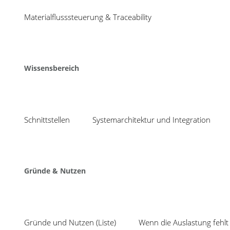
04
bnbnbnbnb
Materialflusssteuerung & Traceability
Aug
Share
Wissensbereich
Schnittstellen
Systemarchitektur und Integration
Neuigkeiten
Mit TEEP ungenutzte
COSMINO setzt seit 1988 auf
Gründe & Nutzen
Produktionskapazität
intelligente Verbesserungsprozesse,
effektive Fehlervermeidung und
SPC inklusive Prüfplan
optimale Kapazitätsauslastung.
Auswertung: mit Cosmi
Kurzum, wir konzentrieren uns auf:
System statt Insellös
Gründe und Nutzen (Liste)
Wenn die Auslastung fehlt 