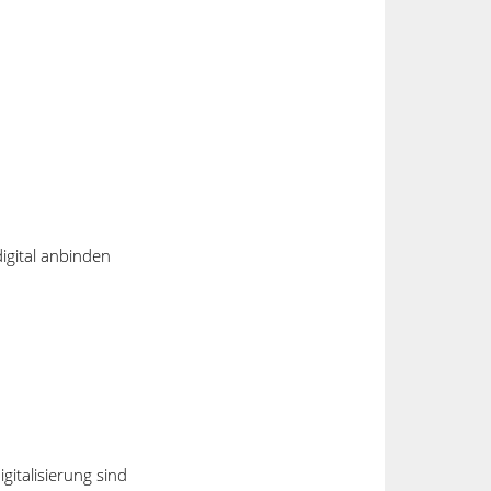
igital anbinden
Kontaktdaten
are
Breitengraserstrasse 8
90482 Nürnberg
Deutschland
+49 911 46 26 76 - 0
gitalisierung sind