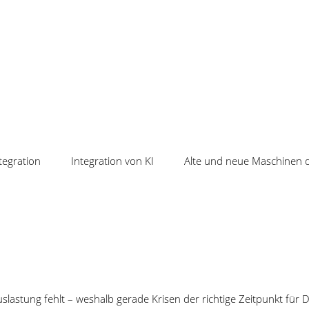
tegration
Integration von KI
Alte und neue Maschinen d
keiten
Veranstaltungen
EP ungenutzte
Lernen Sie uns und unsere Softw
tionskapazitäten erkennen
kennen – in nur 60 Minuten.
lusive Prüfplanung, Erfassung und
tung: mit Cosmino alles in einem
 statt Insellösungen
lastung fehlt – weshalb gerade Krisen der richtige Zeitpunkt für Di