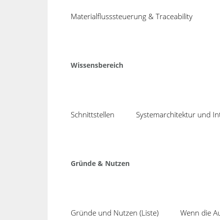
04
bnbnbnbnb
Materialflusssteuerung & Traceability
Aug
Share
Wissensbereich
Schnittstellen
Systemarchitektur und In
Neuig
Mit TE
COSMINO setzt seit 1988 auf
Gründe & Nutzen
Produk
intelligente Verbesserungsprozesse,
SPC ink
effektive Fehlervermeidung und
Auswer
optimale Kapazitätsauslastung.
System
Kurzum, wir konzentrieren uns auf:
Gründe und Nutzen (Liste)
Wenn die Aus