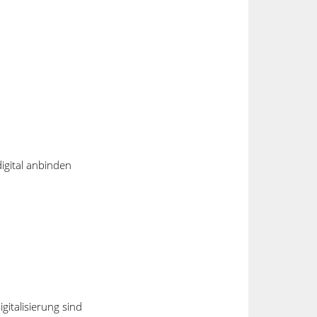
igital anbinden
Kontaktdaten
are
Breitengraserstrasse 8
90482 Nürnberg
Deutschland
+49 911 46 26 76 - 0
gitalisierung sind