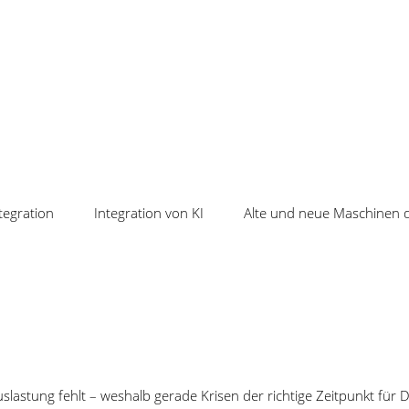
tegration
Integration von KI
Alte und neue Maschinen d
keiten
Veranstaltungen
EP ungenutzte
Lernen Sie uns und unsere Softw
tionskapazitäten erkennen
kennen – in nur 60 Minuten.
lusive Prüfplanung, Erfassung und
tung: mit Cosmino alles in einem
 statt Insellösungen
lastung fehlt – weshalb gerade Krisen der richtige Zeitpunkt für Di