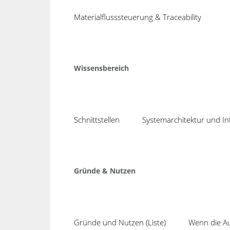
04
bnbnbnbnb
Materialflusssteuerung & Traceability
Aug
Share
Wissensbereich
Schnittstellen
Systemarchitektur und In
Neuig
Mit TE
COSMINO setzt seit 1988 auf
Gründe & Nutzen
Produk
intelligente Verbesserungsprozesse,
effektive Fehlervermeidung und
SPC ink
optimale Kapazitätsauslastung.
Auswer
Kurzum, wir konzentrieren uns auf:
System
Gründe und Nutzen (Liste)
Wenn die Aus