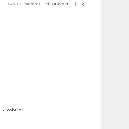
+49 (0)911/462676-0 |
info@cosmino.de
|
English
als Assistenz