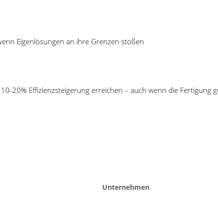
 statt Insellösungen
ugmanagement in der Fertigung
smino Panteo: Transparenz über
 wenn Eigenlösungen an ihre Grenzen stoßen
schaffen, Profitabilität sichern
erbericht: Wie ZF mit Cosmino
it und Kosten spart
10-20% Effizienzsteigerung erreichen – auch wenn die Fertigung gu
© 2026 Cosmino AG, Nürnberg |
Impressum
|
Datenschutz
hren Anforderungen unterstützen kann?
ragen und geben Ihnen einen Überblick über unsere Lösung.
Unternehmen