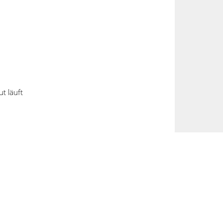
info@cosmino.de
t läuft