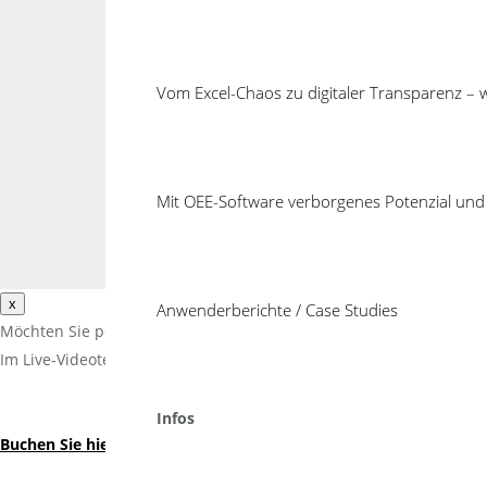
System
Kurzum, wir konzentrieren uns auf:
Werkze
Maximale Effizienz.
mit Co
Vom Excel-Chaos zu digitaler Transparenz –
Kosten 
Anwend
SPC Ze
Mit OEE-Software verborgenes Potenzial und 
x
Anwenderberichte / Case Studies
Möchten Sie persönlich abgleichen, wie Cosmino Panteo Sie bei I
Im Live-Videotelefonat in nur 60 Minuten beantworten wir Ihre F
Infos
Buchen Sie hier Ihren persönlichen Termin.