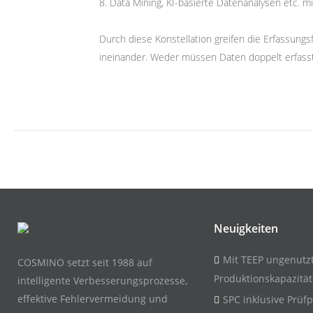
8. Data Mining, KI-basierte Datenanalysen etc. m
Durch diese Konstellation greifen die Erfassun
ineinander. Weder müssen Daten doppelt erfass
Neuigkeiten
Mit TEEP ungenutz
COSMINO setzt seit 1988 auf
Produktionskapazitä
intelligente Verbesserungsprozesse,
effektive Fehlervermeidung und
SPC inklusive Prüf