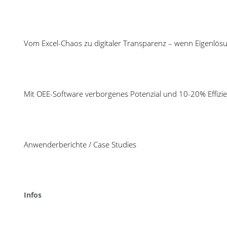
Nur wenn es gelingt, alle OEE-Verluste an der Ma
durch automatische Analysen die gewünschte Aus
Vom Excel-Chaos zu digitaler Transparenz – wenn Eigenlös
Mit OEE-Software verborgenes Potenzial und 10-20% Effizie
Anwenderberichte / Case Studies
Infos
Wieviel Kostenein