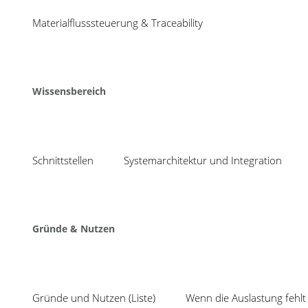
11
OEE steigern und K
Materialflusssteuerung & Traceability
wann es sich lohnt
Okt
By susanne.gutermuth@cosmino.de In
Share
Wissensbereich
Die Gesamtanlageneff
von Maschinen und 
Im Fokus der Betrachtung sollte jedoch nicht die 
Schnittstellen
Systemarchitektur und Integration
dass man keine OEE von 100% erreicht hat.
Um dies zu ermöglichen muss die komplette Laufze
Erfassung sollte zudem möglichst im Takt der Pro
(Beginn, Ende, Grund). Besonders kurze, aber re
Gründe & Nutzen
Produktion.
Die Ursache für jeden Stillstand ist genauso wicht
Bezeichnung sollte daher eindeutig sein. Ein Ma
zugeordnet werden. Es hat sich bewährt, dass ein
Gründe und Nutzen (Liste)
Wenn die Auslastung fehlt 
auswählt.