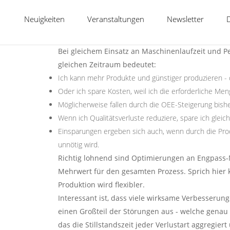
durch die OEE-Erfa
Neuigkeiten
Veranstaltungen
Newsletter
Eine OEE-Steigerung im zweistelligen Prozentbere
analysiert und optimiert.
Bei gleichem Einsatz an Maschinenlaufzeit und 
gleichen Zeitraum bedeutet:
Ich kann mehr Produkte und günstiger produzieren - 
Oder ich spare Kosten, weil ich die erforderliche Men
Möglicherweise fallen durch die OEE-Steigerung bis
Wenn ich Qualitätsverluste reduziere, spare ich gle
Einsparungen ergeben sich auch, wenn durch die Pro
unnötig wird.
Richtig lohnend sind Optimierungen an Engpass-
Mehrwert für den gesamten Prozess. Sprich hier 
Produktion wird flexibler.
Interessant ist, dass viele wirksame Verbesseru
einen Großteil der Störungen aus - welche genau 
das die Stillstandszeit jeder Verlustart aggregie