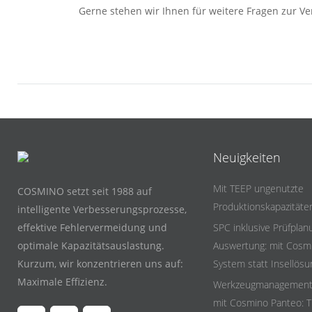
Gerne stehen wir Ihnen für weitere Fragen zur V
Neuigkeiten
Mit TEEP ungenutzte
COSMINO setzt seit 1988 auf
Produktionskapazität
intelligente Verbesserungsprozesse,
effektive Fehlervermeidung und
SPC inklusive Prüfplan
optimale Kapazitätsauslastung.
Auswertung: mit Cosmi
Kurzum, wir konzentrieren uns auf:
System statt Insellös
Maximale Effizienz.
Werkzeugmanagement i
mit Cosmino Panteo: T