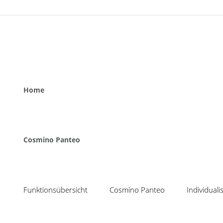
Home
Ohne Vernetzung der 
Produktions
Cosmino Panteo
Funktionsübersicht
Cosmino Panteo
Individual