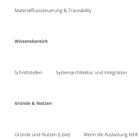
04
bnbnbnbnb
Materialflusssteuerung & Traceability
Aug
Share
Wissensbereich
Schnittstellen
Systemarchitektur und Integration
Neuigkeiten
Mit TEEP ungenutzte
COSMINO setzt seit 1988 auf
Gründe & Nutzen
Produktionskapazität
intelligente Verbesserungsprozesse,
effektive Fehlervermeidung und
SPC inklusive Prüfplan
optimale Kapazitätsauslastung.
Auswertung: mit Cosmi
Kurzum, wir konzentrieren uns auf:
System statt Insellös
Gründe und Nutzen (Liste)
Wenn die Auslastung fehlt 