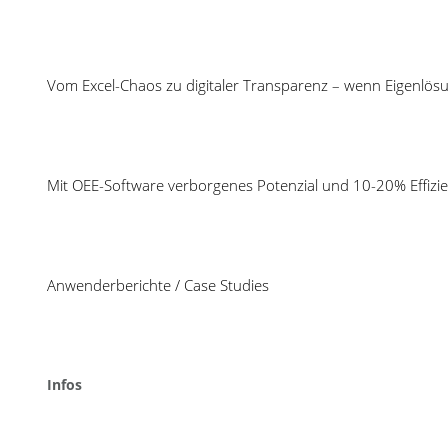
Vom Excel-Chaos zu digitaler Transparenz – wenn Eigenlös
Neuigkeiten
Mit TEEP ungenutzte
COSMINO setzt seit 1988 auf
Produktionskapazität
intelligente Verbesserungsprozesse,
Mit OEE-Software verborgenes Potenzial und 10-20% Effizie
effektive Fehlervermeidung und
SPC inklusive Prüfplan
optimale Kapazitätsauslastung.
Auswertung: mit Cosmi
Kurzum, wir konzentrieren uns auf:
System statt Insellös
Maximale Effizienz.
Anwenderberichte / Case Studies
Werkzeugmanagement i
mit Cosmino Panteo: T
Kosten schaffen, Profit
Anwenderbericht: Wie
Infos
SPC Zeit und Kosten s