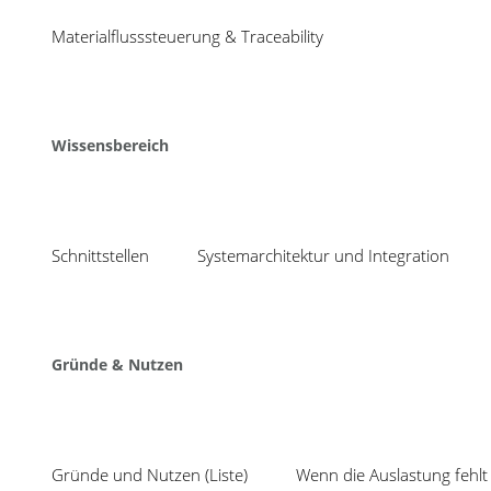
28
Materialflusssteuerung & Traceability
Nov
„Der Weg zur Intel
Produktionsprozess
Share
Wissensbereich
28.11.2018
Die SPS IPC Drives, Europas führende Fachmesse f
Schnittstellen
Systemarchitektur und Integration
Industrie 4.0
ist dabei ein klar definiertes Schw
„Software & IT in der Fertigung“.
Wenn Sie die Messe besuchen, sollten Sie sich gl
Matthias Kohlbrand, Marketing & Vertrieb bei COS
Gründe & Nutzen
„Der Weg zur Intelligenten Fabrik durch MES-gel
Sie haben noch keine Eintrittskarte? Dann senden w
Senden Sie einfach eine Mail an:
susanne.merkel@
Gründe und Nutzen (Liste)
Wenn die Auslastung fehlt 