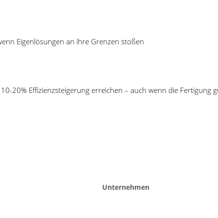
Nürnberg: Vertriebsleiter Werner Pospiech,
SDI-Geschäftsführer Guido 
 wenn Eigenlösungen an ihre Grenzen stoßen
10-20% Effizienzsteigerung erreichen – auch wenn die Fertigung gu
keiten
Veranstaltungen
EP ungenutzte
Lernen Sie uns und unsere Softw
tionskapazitäten erkennen
kennen – in nur 60 Minuten.
lusive Prüfplanung, Erfassung und
tung: mit Cosmino alles in einem
 statt Insellösungen
Unternehmen
ugmanagement in der Fertigung
smino Panteo: Transparenz über