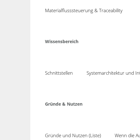
30
Höhere Anlage
Materialflusssteuerung & Traceability
By Matthias Kohlbrand In
Sep
COSMINO AG, Anbieter von Softwarelös
Share
Fertigung, haben eine strategische Z
Wissensbereich
Fertigungsunternehmen machen es für e
auszuwählen, einzuführen und zu pfleg
SDI bei seinen Kunden die Anlagenverf
Schnittstellen
Systemarchitektur und In
Kaupmann, Geschäftsführer und Gründe
COSMINO AG entschieden.“ Die COSMIN
von Manufacturing Execution Systeme
sparen eigene Instandhaltungs-Kapazit
Gründe & Nutzen
entsteht ein hoher Nutzen für den Ku
ersten gemeinsamen Projekte von SDI
Verfügbarkeit Ihrer Produktionsanlag
Gründe und Nutzen (Liste)
Wenn die Aus