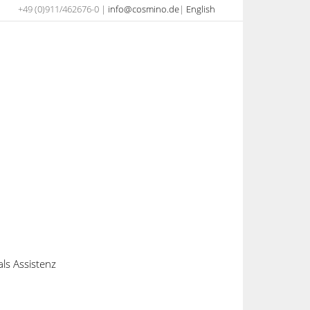
+49 (0)911/462676-0 |
info@cosmino.de
|
English
als Assistenz