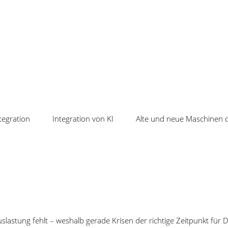
nverfügbarkeit als Servi
ungen für die Produktion und die SDI-Project Automation GmbH, Dienst
usammenarbeit vereinbart. Die Unsicherheit des Marktes gegenüber Indu
xterne Servicedienstleister wie SDI-Project erforderlich, sich die pass
en. Die SDI-Project Automation GmbH aus Herford ist so ein Service-Die
ügbarkeit und die Wertschöpfung. „Das richtige Werkzeug für unsere Ar
tegration
Integration von KI
Alte und neue Maschinen d
r von SDI Project, „Wir haben den Markt zuvor ausführlich sondiert un
O AG aus Nürnberg ist ein Anbieter von Softwarelösungen für die Pro
n (MES) ab. Die Service-Dienstleistungen der SDI Project Automation 
äten. SDI kümmert sich auch darum, dass der Einsatz von MES eine stet
nden bei der Einführung der Software, da das SDI-Serviceteam im Umgan
 und COSMINO sind bereits erfolgreich angelaufen. Denn zahlreiche Fe
en.
lastung fehlt – weshalb gerade Krisen der richtige Zeitpunkt für Di