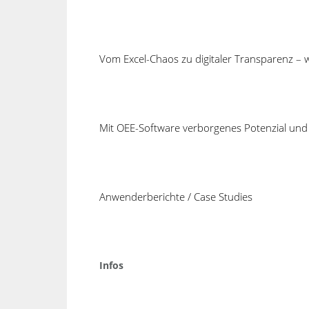
Verabschiedung der Partnerschaft in 
Vom Excel-Chaos zu digitaler Transparenz –
Mit OEE-Software verborgenes Potenzial und 
Neuig
Mit TE
COSMINO setzt seit 1988 auf
Anwenderberichte / Case Studies
Produk
intelligente Verbesserungsprozesse,
effektive Fehlervermeidung und
SPC ink
optimale Kapazitätsauslastung.
Auswer
Kurzum, wir konzentrieren uns auf:
System
Infos
Maximale Effizienz.
Werkze
mit Co