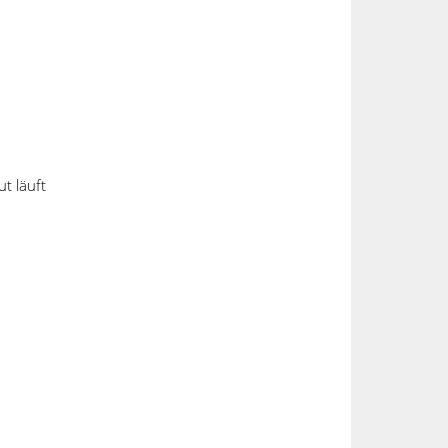
Kaupmann und COSMINO-CEO Frank Egersdörfer (v.l.)
t läuft
Kontaktdaten
are
Breitengraserstrasse 8
90482 Nürnberg
Deutschland
+49 911 46 26 76 - 0
info@cosmino.de