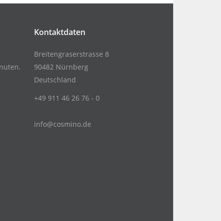
Kontaktdaten
Breitengraserstrasse 8
nuten.
90482 Nürnberg
Deutschland
+49 911 46 26 76 - 0
info@cosmino.de