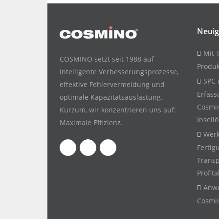
Neuig
Mit 
COSMINO setzt seit 1988 auf
Produk
intelligente Verbesserungsprozesse,
SPC 
effektive Fehlervermeidung und
Erfass
optimale Kapazitätsauslastung.
Cosmin
Kurzum, wir konzentrieren uns auf:
Insell
Maximale Effizienz.
Werk
Fertig
Transp
Profita
Anwe
Cosmin