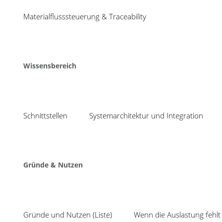
04
Optionale Nacharbe
Materialflusssteuerung & Traceability
die Nacharbeit an 
Aug
wurden
Share
Wissensbereich
By Matthias Kohlbrand In
Die Cosmino Werkerführung führt in der Montage Schrit
Schnittstellen
Systemarchitektur und Integration
kann es möglich sein, dass die nachzuarbeitende Ko
diese Komponenten demontiert und nach der Nacharb
Mit
Cosmino ManufacturingManager
ist es nun möglic
Gründe & Nutzen
Einzeltätigkeit am Nacharbeitsarbeitsplatz anzuzeige
angezeigt, wenn der relevante Nacharbeitsfall eingetro
Gründe und Nutzen (Liste)
Wenn die Auslastung fehlt 