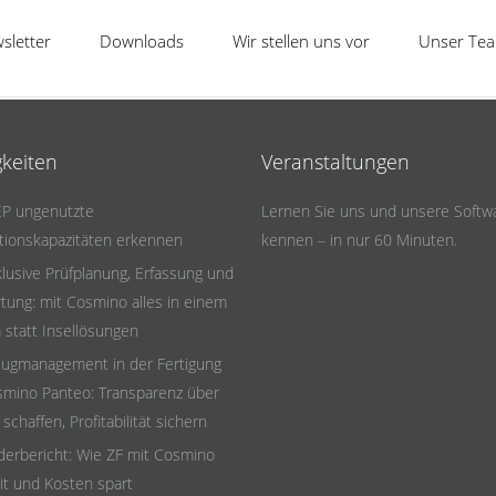
sletter
Downloads
Wir stellen uns vor
Unser Te
keiten
Veranstaltungen
EP ungenutzte
Lernen Sie uns und unsere Softw
tionskapazitäten erkennen
kennen – in nur 60 Minuten.
lusive Prüfplanung, Erfassung und
tung: mit Cosmino alles in einem
 statt Insellösungen
ugmanagement in der Fertigung
smino Panteo: Transparenz über
schaffen, Profitabilität sichern
erbericht: Wie ZF mit Cosmino
it und Kosten spart