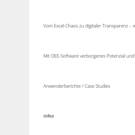
Des Weiteren können Chargen zum Art
Warenträger, eingesetztes Personal, 
alles, was für eine korrekte Auftragsst
Vom Excel-Chaos zu digitaler Transparenz –
2.Daten, die erfasst werden, um au
Taktverlangsamungen und Qualit
Hierbei handelt es sich um Informati
Mit OEE-Software verborgenes Potenzial und 
Aussage darüber liefern können, was 
die unterschiedlich zu bewerten sind.
Gleiches gilt, wenn Personalmangel der
Anwenderberichte / Case Studies
fand der Stillstand in der Pause stat
Auch die Trennung zwischen Wartezeit
erfordern als technische Probleme.
Infos
Ein Anwender brachte es nach einer Sch
desto cooler wird Cosmino für uns.“
L