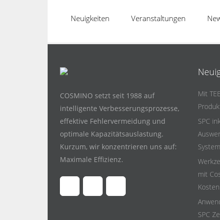
Neuigkeiten
Veranstaltungen
New
Neuig
Mit TE
COSMINO setzt seit 1988 auf
Produk
intelligente Verbesserungsprozesse,
effektive Fehlervermeidung und
SPC ink
optimale Kapazitätsauslastung.
Auswer
Kurzum, wir konzentrieren uns auf:
System
Maximale Effizienz.
Werkze
mit Co
Kosten 
Anwend
SPC Ze