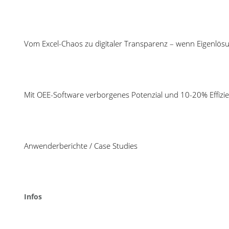
Cosmino PreventiveAction führt das Einplane
macht transparent, ob die Wartungsaktivität erf
Vom Excel-Chaos zu digitaler Transparenz – wenn Eigenlös
Planung der PreventiveAction:
Die Aktivität wird an einer Maschine eingeplant. Dab
Verknüpfung mit Dokumenten und Webseiten ist mögl
Mit OEE-Software verborgenes Potenzial und 10-20% Effizie
Durchführung der PreventiveAction:
Anwenderberichte / Case Studies
Sobald die Aktion fällig ist, wird die Wartungs- oder
Durchführenden erfasst, ob die Präventiv-Maßnahme 
Wenn die Preventive Action auch zu einem Maschinens
Infos