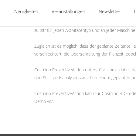
Auswertungen:
Neuigkeiten
Veranstaltungen
Newsletter
Die Cosmino Software prüft, ob die tatsächliche Dau
zu Ist“ für jeden Aktivitätentyp und an jeder Maschine
Zugleich ist es möglich, dass der geplante Zeitantei
verschlechtert, die Überschreitung der Planzeit jedo
Cosmino PreventiveAction unterstützt somit dabei,
und Stillstandsanalysen zwischen einem geplanten un
Cosmino PreventiveAction kann für Cosmino BDE oder 
Demo vor.