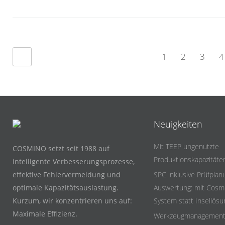
1
2
3
4
Neuigkeiten
Mit TEEP ungenutzte
COSMINO setzt seit 1988 auf
Produktionskapazität
intelligente Verbesserungsprozesse,
effektive Fehlervermeidung und
SPC inklusive Prüfplan
optimale Kapazitätsauslastung.
Auswertung: mit Cosmi
Kurzum, wir konzentrieren uns auf:
System statt Insellös
Maximale Effizienz.
Werkzeugmanagement i