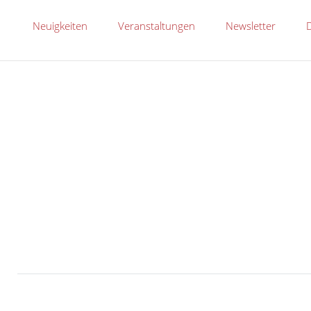
Jan
Neuigkeiten
Veranstaltungen
Newsletter
Share