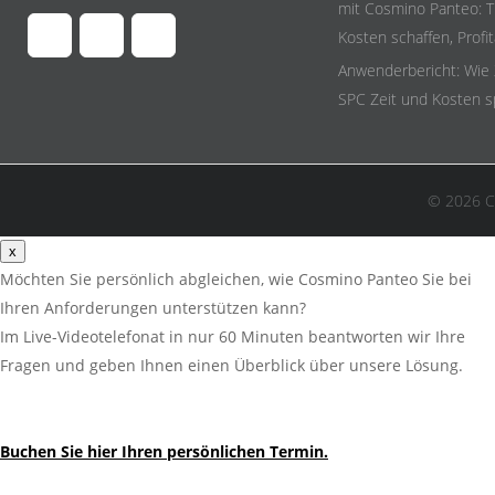
mit Cosmino Panteo: T
Kosten schaffen, Profit
Anwenderbericht: Wie
SPC Zeit und Kosten s
© 2026 C
x
Möchten Sie persönlich abgleichen, wie Cosmino Panteo Sie bei
Ihren Anforderungen unterstützen kann?
Im Live-Videotelefonat in nur 60 Minuten beantworten wir Ihre
Fragen und geben Ihnen einen Überblick über unsere Lösung.
Buchen Sie hier Ihren persönlichen Termin.